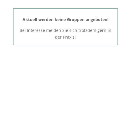
Aktuell werden keine Gruppen angeboten!
Bei Interesse melden Sie sich trotzdem gern in
der Praxis!

Therapie für Jugendliche, Beratung
für Erwachsene, sowie
Elterngespräche sind auch per
Video möglich!