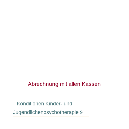
Ich biete an:
Diagnostik & Kinder- und
Jugendlichenpsychotherapie
Systemische Familientherapie
Traumatherapie
Abrechnung mit allen Kassen
Konditionen Kinder- und
Jugendlichenpsychotherapie