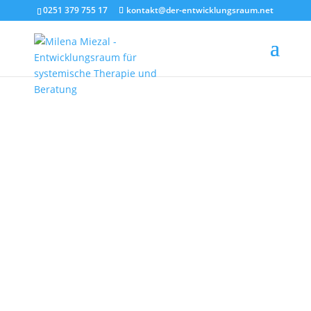
0251 379 755 17
kontakt@der-entwicklungsraum.net
ENTWICKLUNGSRAUM
FÜR SYSTEMISCHE
PSYCHOTHERAPIE
Kinder- und Jugendlichen-
psychotherapie
Systemische
Familientherapie