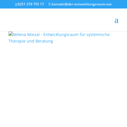
0251 379 755 17
kontakt@der-entwicklungsraum.net
Therapieverständnis
Methoden