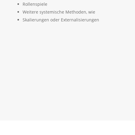
Rollenspiele
Weitere systemische Methoden, wie
Skalierungen oder Externalisierungen

Therapie für Jugendliche, Beratung
für Erwachsene, sowie
Elterngespräche sind auch per
Video möglich!