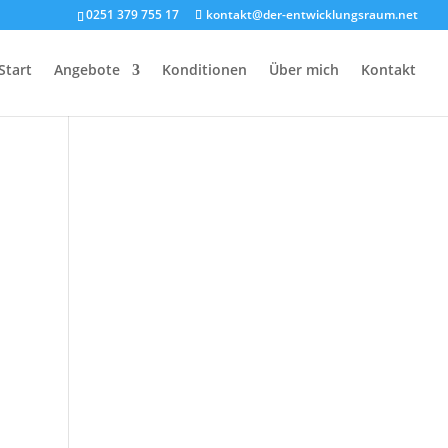
0251 379 755 17
kontakt@der-entwicklungsraum.net
Start
Angebote
Konditionen
Über mich
Kontakt